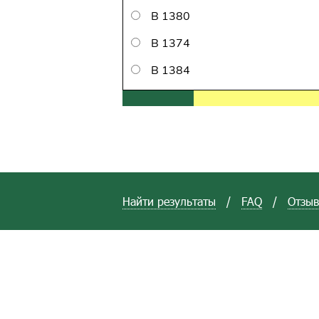
В 1380
В 1374
В 1384
Найти результаты
/
FAQ
/
Отзы