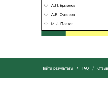
А.П. Ермолов
А.В. Суворов
М.И. Платов
Найти результаты
/
FAQ
/
Отзы