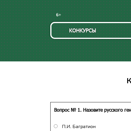
Пропустить
6+
навигацию
КОНКУРСЫ
К
Вопрос № 1. Назовите русского ге
П.И. Багратион