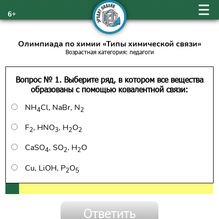
6+
Олимпиада по химии «Типы химической связи»
Возрастная категория: педагоги
Вопрос № 1. Выберите ряд, в котором все вещества
образованы с помощью ковалентной связи:
NH
Cl, NaBr, N
4
2
F
, HNO
, H
O
2
3
2
2
CaSO
, SO
, H
O
4
2
2
Cu, LiOH, P
O
2
5