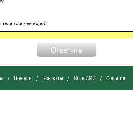
ду
 тела горячей водой
вы
/
Новости
/
Контакты
/
Мы в СМИ
/
События