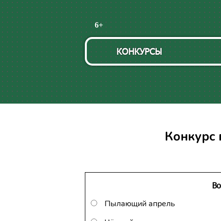
Пропустить
6+
навигацию
КОНКУРСЫ
Конкурс 
Во
Пылающий апрель