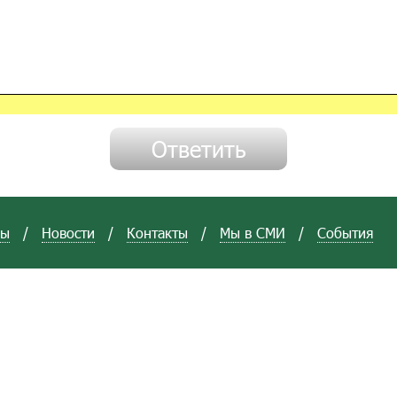
вы
/
Новости
/
Контакты
/
Мы в СМИ
/
События