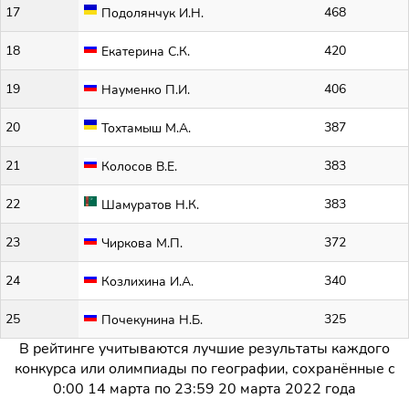
17
468
Подолянчук И.Н.
18
420
Екатерина С.К.
19
406
Науменко П.И.
20
387
Тохтамыш М.А.
21
383
Колосов В.Е.
22
383
Шамуратов Н.К.
23
372
Чиркова М.П.
24
340
Козлихина И.А.
25
325
Почекунина Н.Б.
В рейтинге учитываются лучшие результаты каждого
конкурса или олимпиады по географии, сохранённые с
0:00 14 марта по 23:59 20 марта 2022 года