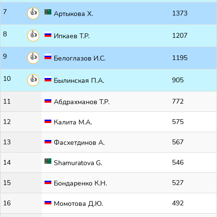
7
1373
Артыкова Х.
8
1207
Ипкаев Т.Р.
9
1195
Белоглазов И.С.
10
905
Былинская П.А.
11
772
Абдрахманов Т.Р.
12
575
Калита М.А.
13
567
Фасхетдинов А.
14
546
Shamuratova G.
15
527
Бондаренко К.Н.
16
492
Момотова Д.Ю.