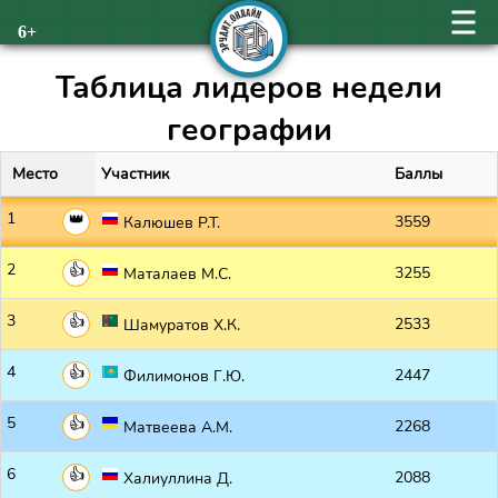
6+
Таблица лидеров недели
географии
Место
Участник
Баллы
1
3559
Калюшев Р.Т.
2
3255
Маталаев М.С.
3
2533
Шамуратов Х.К.
4
2447
Филимонов Г.Ю.
5
2268
Матвеева А.М.
6
2088
Халиуллина Д.