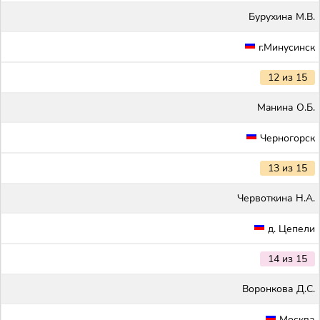
Бурухина М.В.
г.Минусинск
12 из 15
Maнина О.Б.
Черногорск
13 из 15
Червоткина Н.А.
д. Цепели
14 из 15
Воронкова Д.С.
Москва