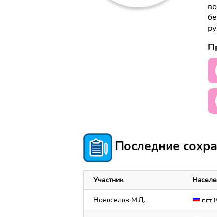
во
бе
ру
Пр
Последние сохра
Участник
Населе
Новоселов М.Д.
пгт 