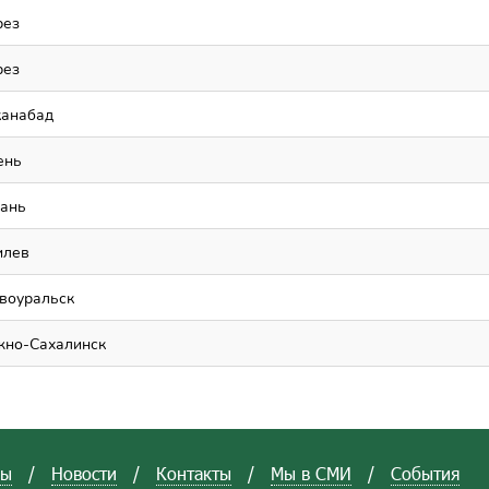
рез
рез
анабад
ень
зань
илев
овоуральск
жно-Сахалинск
вы
/
Новости
/
Контакты
/
Мы в СМИ
/
События