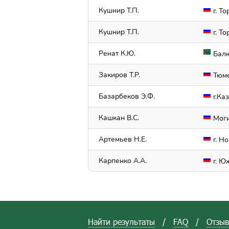
Кушнир Т.П.
г. То
Кушнир Т.П.
г. То
Ренат К.Ю.
Балк
Закиров Т.Р.
Тюм
Базарбеков Э.Ф.
г.Ка
Кашкан В.С.
Мог
Артемьев Н.Е.
г. Н
Карпенко А.А.
г. Ю
Найти результаты
/
FAQ
/
Отзы