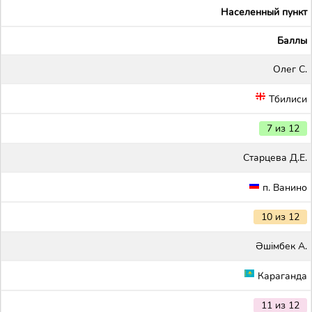
Населенный пункт
Баллы
Олег С.
Тбилиси
7 из 12
Старцева Д.Е.
п. Ванино
10 из 12
Әшімбек А.
Караганда
11 из 12