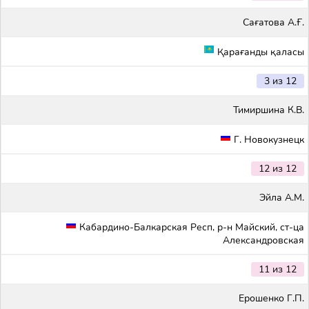
Сағатова А.Ғ.
Қарағанды қаласы
3 из 12
Тимиршина К.В.
Г. Новокузнецк
12 из 12
Эйла А.М.
Кабардино-Балкарская Респ, р-н Майский, ст-ца
Александровская
11 из 12
Ерошенко Г.П.