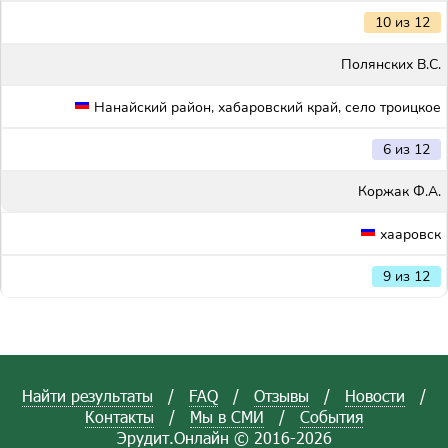
10 из 12
Полянских В.С.
Нанайский район, хабаровский край, село троицкое
6 из 12
Коржак Ф.А.
хааровск
9 из 12
Найти результаты
/
FAQ
/
Отзывы
/
Новости
/
Контакты
/
Мы в СМИ
/
События
Эрудит.Онлайн © 2016-2026