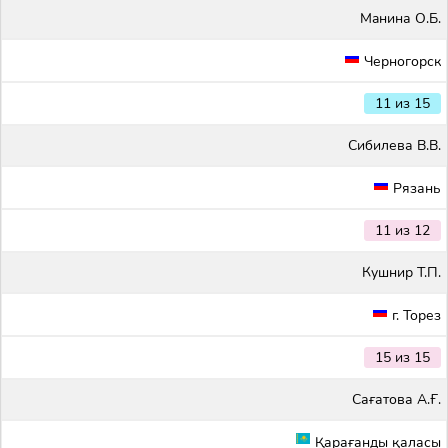
Maнина О.Б.
Черногорск
11 из 15
Сибилева В.В.
Рязань
11 из 12
Кушнир Т.П.
г. Торез
15 из 15
Сағатова А.Ғ.
Қарағанды қаласы