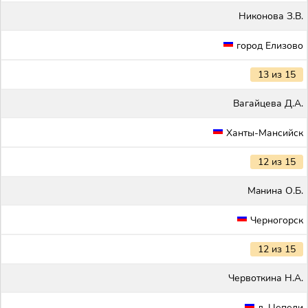
Никонова З.В.
город Елизово
13 из 15
Вагайцева Д.А.
Ханты-Мансийск
12 из 15
Maнина О.Б.
Черногорск
12 из 15
Червоткина Н.А.
д. Цепели