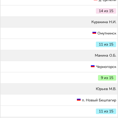
14 из 15
Куракина Н.И.
Омутнинск
11 из 15
Maнина О.Б.
Черногорск
9 из 15
Юрьев М.В.
п. Новый Бешпагир
11 из 15